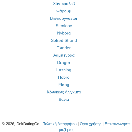
Χάντερσλεβ
Φάρουμ
Brøndbyvester
Stenløse
Nyborg
Solrød Strand
Tønder
Άαμπενραα
Dragør
Løsning
Hobro
Fløng
Κόνγκενς Λίνγκμπι
Δανία
© 2026, DnkDatingGo |
Πολιτική Απορρήτου
|
Οροι χρήσης
|
Επικοινωνήστε
μαζί μας