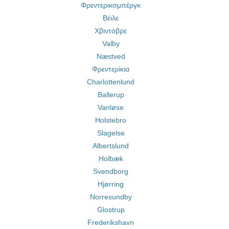
Φρεντερικσμπέργκ
Βέιλε
Χβιντόβρε
Valby
Næstved
Φρεντερίκια
Charlottenlund
Ballerup
Vanløse
Holstebro
Slagelse
Albertslund
Holbæk
Svendborg
Hjørring
Norresundby
Glostrup
Frederikshavn