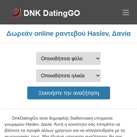
Δωρεάν online ραντεβού Haslev, Δανία
DnkDatingGo είναι δημοφιλής διαδικτυακή υπηρεσία
γνωριμιών Haslev, Δανία. Αυτή η κοινότητα σάς επιτρέπει να
βλέπετε τα προφίλ άλλων χρηστών και να αλληλεπιδράτε με τις
φωτογραφίες τους. Μια έξυπνη υπηρεσία αναζήτησης θα σας