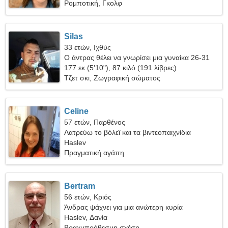
Ρομποτική, Γκολφ
Silas
33 ετών, Ιχθύς
Ο άντρας θέλει να γνωρίσει μια γυναίκα 26-31
177 εκ (5'10"), 87 κιλό (191 λίβρες)
Τζετ σκι, Ζωγραφική σώματος
Celine
57 ετών, Παρθένος
Λατρεύω το βόλεϊ και τα βιντεοπαιχνίδια
Haslev
Πραγματική αγάπη
Bertram
56 ετών, Κριός
Άνδρας ψάχνει για μια ανώτερη κυρία
Haslev, Δανία
Βραχυπρόθεσμη σχέση