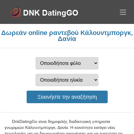
Δωρεάν online ραντεβού Κάλουντμποργκ,
Δανία
DnkDatingGo είναι δημοφιλής διαδικτυακή υπηρεσία
γνωριμιών Κάλουντμποργκ, Δανία. Η κοινότητα εισάγει νέες
τεχνολογίες για να δημιουργήσει οικογένειες και να ενισχύσει τις