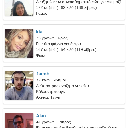
Αναζητώ έναν συναισθηματικό φίλο για σκι μαζί
172 εκ (5'8"), 62 κιλό (136 λίβρες)
Γάμος
Ida
25 χρονών, Κριός
Γυναίκα ψάχνει για άντρα
167 εκ (5'6"), 54 κιλό (119 λίβρες)
Φιλία
Jacob
32 ετών, Δίδυμοι
Ανύπαντρος αναζητά γυναίκα
Κάλουντμποργκ
Ακεφιά, Τέχνη
Alan
44 χρονών, Ταύρος
Είμαι κορυφαίος διευθυντής που αναζητώ μια