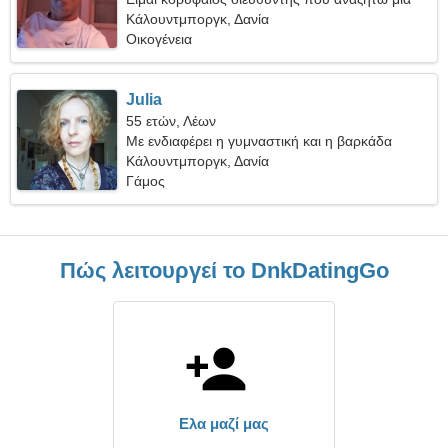
όμορφη γυναίκα
Κάλουντμποργκ, Δανία
Οικογένεια
Julia
55 ετών, Λέων
Με ενδιαφέρει η γυμναστική και η βαρκάδα
Κάλουντμποργκ, Δανία
Γάμος
Πώς λειτουργεί το DnkDatingGo
Ελα μαζί μας