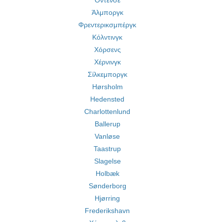
Οντένσε
Άλμποργκ
Φρεντερικσμπέργκ
Κόλντινγκ
Χόρσενς
Χέρνινγκ
Σίλκεμποργκ
Hørsholm
Hedensted
Charlottenlund
Ballerup
Vanløse
Taastrup
Slagelse
Holbæk
Sønderborg
Hjørring
Frederikshavn