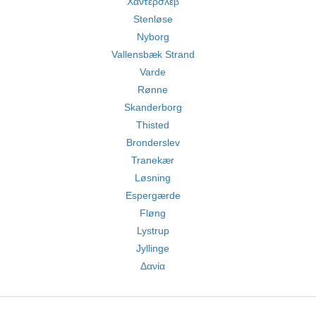
Χάντερσλεβ
Stenløse
Nyborg
Vallensbæk Strand
Varde
Rønne
Skanderborg
Thisted
Bronderslev
Tranekær
Løsning
Espergærde
Fløng
Lystrup
Jyllinge
Δανία