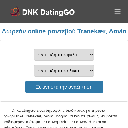
Δωρεάν online ραντεβού Tranekær, Δανία
DnkDatingGo είναι δημοφιλής διαδικτυακή υπηρεσία
γνωριμιών Tranekær, Δανία. Βοηθά να κάνετε φίλους, να βρείτε
ενδιαφέροντα άτομα, να συνομιλείτε, να συναντάτε και να
φλερτάρετε. Άνετη επικοινωνία για συναντήσεις, σχέσεις