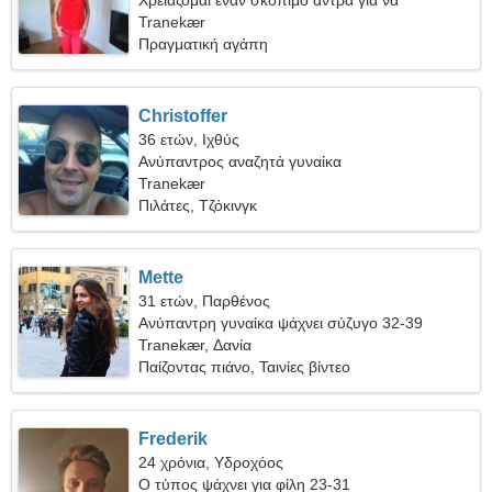
Χρειάζομαι έναν σκόπιμο άντρα για να
ταξιδέψουμε μαζί
Tranekær
Πραγματική αγάπη
Christoffer
36 ετών, Ιχθύς
Ανύπαντρος αναζητά γυναίκα
Tranekær
Πιλάτες, Τζόκινγκ
Mette
31 ετών, Παρθένος
Ανύπαντρη γυναίκα ψάχνει σύζυγο 32-39
Tranekær, Δανία
Παίζοντας πιάνο, Ταινίες βίντεο
Frederik
24 χρόνια, Υδροχόος
Ο τύπος ψάχνει για φίλη 23-31