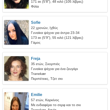
171 εκ (5'8"), 48 κιλό (105 λίβρες)
Φιλία
Sofie
22 χρονών, Ιχθύς
Γυναίκα ψάχνει για άντρα 23-34
173 εκ (5'9"), 55 κιλό (121 λίβρες)
Γάμος
Freja
35 ετών, Σκορπιός
Γυναίκα ψάχνει για ένα ζευγάρι
Tranekær
Περιπέτειες, Τζετ σκι
Emilie
57 ετών, Καρκίνος
Με ενδιαφέρει το σερφ και το σκι
Tranekær, Δανία