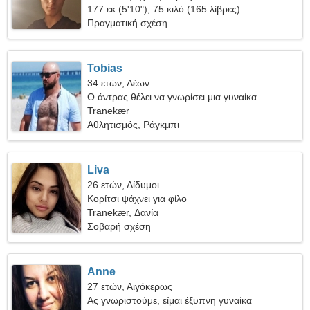
177 εκ (5'10"), 75 κιλό (165 λίβρες)
Πραγματική σχέση
Tobias
34 ετών, Λέων
Ο άντρας θέλει να γνωρίσει μια γυναίκα
Tranekær
Αθλητισμός, Ράγκμπι
Liva
26 ετών, Δίδυμοι
Κορίτσι ψάχνει για φίλο
Tranekær, Δανία
Σοβαρή σχέση
Anne
27 ετών, Αιγόκερως
Ας γνωριστούμε, είμαι έξυπνη γυναίκα