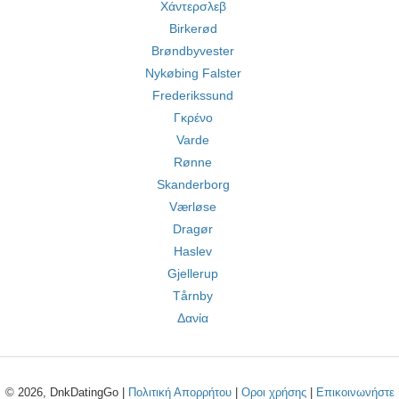
Χάντερσλεβ
Birkerød
Brøndbyvester
Nykøbing Falster
Frederikssund
Γκρένο
Varde
Rønne
Skanderborg
Værløse
Dragør
Haslev
Gjellerup
Tårnby
Δανία
© 2026, DnkDatingGo |
Πολιτική Απορρήτου
|
Οροι χρήσης
|
Επικοινωνήστε