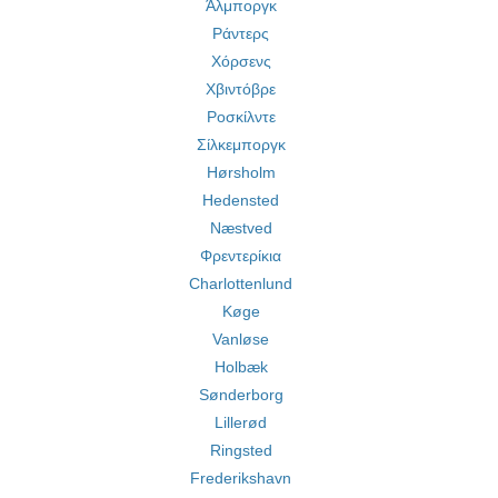
Άλμποργκ
Ράντερς
Χόρσενς
Χβιντόβρε
Ροσκίλντε
Σίλκεμποργκ
Hørsholm
Hedensted
Næstved
Φρεντερίκια
Charlottenlund
Køge
Vanløse
Holbæk
Sønderborg
Lillerød
Ringsted
Frederikshavn