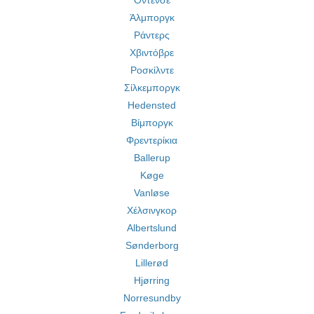
Οντένσε
Άλμποργκ
Ράντερς
Χβιντόβρε
Ροσκίλντε
Σίλκεμποργκ
Hedensted
Βίμποργκ
Φρεντερίκια
Ballerup
Køge
Vanløse
Χέλσινγκορ
Albertslund
Sønderborg
Lillerød
Hjørring
Norresundby