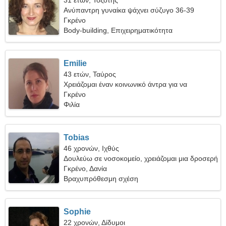
31 ετών, Τοξότης
Ανύπαντρη γυναίκα ψάχνει σύζυγο 36-39
Γκρένο
Body-building, Επιχειρηματικότητα
Emilie
43 ετών, Ταύρος
Χρειάζομαι έναν κοινωνικό άντρα για να
ταξιδέψουμε μαζί
Γκρένο
Φιλία
Tobias
46 χρονών, Ιχθύς
Δουλεύω σε νοσοκομείο, χρειάζομαι μια δροσερή
γυναίκα
Γκρένο, Δανία
Βραχυπρόθεσμη σχέση
Sophie
22 χρονών, Δίδυμοι