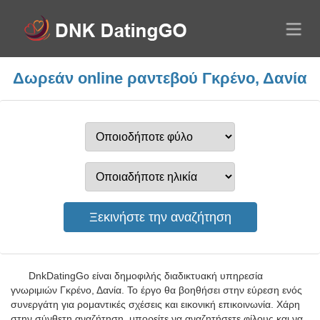
Δωρεάν online ραντεβού Γκρένο, Δανία
DnkDatingGo είναι δημοφιλής διαδικτυακή υπηρεσία
γνωριμιών Γκρένο, Δανία. Το έργο θα βοηθήσει στην εύρεση ενός
συνεργάτη για ρομαντικές σχέσεις και εικονική επικοινωνία. Χάρη
στην σύνθετη αναζήτηση, μπορείτε να αναζητήσετε φίλους και να