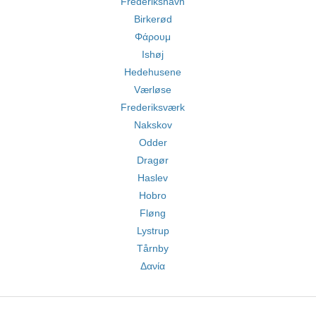
Frederikshavn
Birkerød
Φάρουμ
Ishøj
Hedehusene
Værløse
Frederiksværk
Nakskov
Odder
Dragør
Haslev
Hobro
Fløng
Lystrup
Tårnby
Δανία