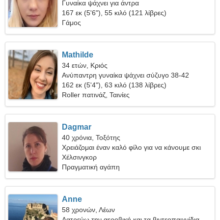
Γυναίκα ψάχνει για άντρα
167 εκ (5'6"), 55 κιλό (121 λίβρες)
Γάμος
Mathilde
34 ετών, Κριός
Ανύπαντρη γυναίκα ψάχνει σύζυγο 38-42
162 εκ (5'4"), 63 κιλό (138 λίβρες)
Roller πατινάζ, Ταινίες
Dagmar
40 χρόνια, Τοξότης
Χρειάζομαι έναν καλό φίλο για να κάνουμε σκι
μαζί
Χέλσινγκορ
Πραγματική αγάπη
Anne
58 χρονών, Λέων
Λατρεύω την αεροβική και τα βιντεοπαιχνίδια