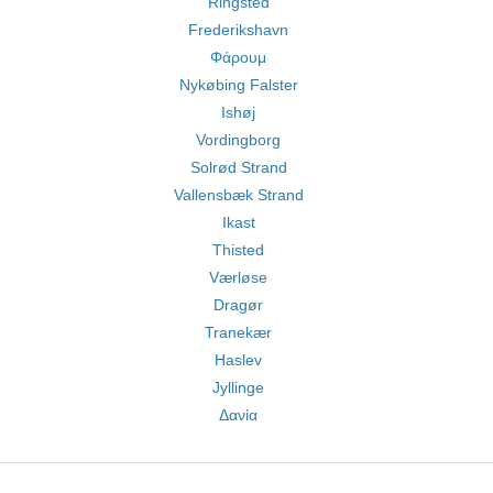
Ringsted
Frederikshavn
Φάρουμ
Nykøbing Falster
Ishøj
Vordingborg
Solrød Strand
Vallensbæk Strand
Ikast
Thisted
Værløse
Dragør
Tranekær
Haslev
Jyllinge
Δανία