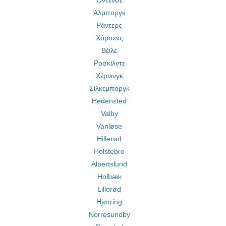
Οντένσε
Άλμποργκ
Ράντερς
Χόρσενς
Βέιλε
Ροσκίλντε
Χέρνινγκ
Σίλκεμποργκ
Hedensted
Valby
Vanløse
Hillerød
Holstebro
Albertslund
Holbæk
Lillerød
Hjørring
Norresundby