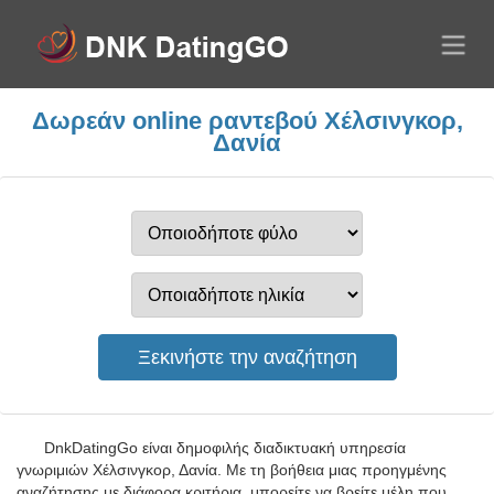
Δωρεάν online ραντεβού Χέλσινγκορ,
Δανία
DnkDatingGo είναι δημοφιλής διαδικτυακή υπηρεσία
γνωριμιών Χέλσινγκορ, Δανία. Με τη βοήθεια μιας προηγμένης
αναζήτησης με διάφορα κριτήρια, μπορείτε να βρείτε μέλη που