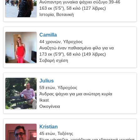
Ανύπαντρη γυναίκα ψάχνει σύζυγο 39-46
163 εκ (5'5"), 58 κιλό (127 λίβρες)
Ιστορία, Βοτανική
Camilla
44 χρονών, Υδροχόος
Αναζητώ έναν παθιασμένο φίλο για να
ταξιδέψουμε μαζί
173 εκ (5'9"), 68 κιλό (149 λίβρες)
Σοβαρή σχέση
Julius
59 ετών, Υδροχόος
Άνδρας ψάχνει για μια ανώτερη κυρία
Ikast
Οικογένεια
Kristian
45 ετών, Τοξότης
Είμαι μάνατζερ, χρειάζομαι μια εξαιρετική γυναίκα