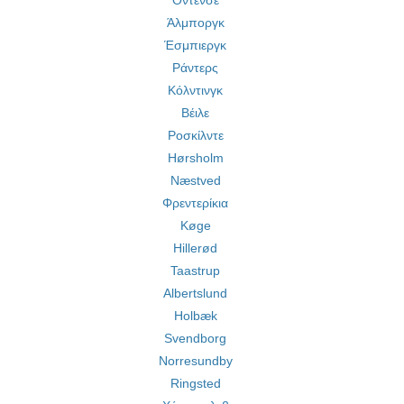
Οντένσε
Άλμποργκ
Έσμπιεργκ
Ράντερς
Κόλντινγκ
Βέιλε
Ροσκίλντε
Hørsholm
Næstved
Φρεντερίκια
Køge
Hillerød
Taastrup
Albertslund
Holbæk
Svendborg
Norresundby
Ringsted