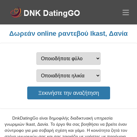
Δωρεάν online ραντεβού Ikast, Δανία
DnkDatingGo είναι δημοφιλής διαδικτυακή υπηρεσία
γνωριμιών Ikast, Δανία. Το έργο θα σας βοηθήσει να βρείτε έναν
σύντροφο για μια σοβαρή σχέση και γάμο. Η κοινότητα ζητά τον
στόχο γνωριμιών σας και σας ταιριάζει με χρήστες με παρόμοια