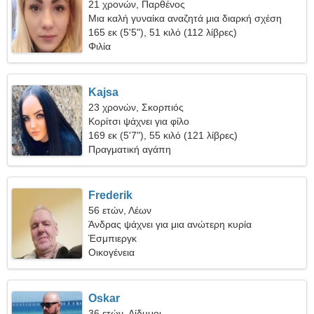
21 χρονών, Παρθένος
Μια καλή γυναίκα αναζητά μια διαρκή σχέση
165 εκ (5'5"), 51 κιλό (112 λίβρες)
Φιλία
Kajsa
23 χρονών, Σκορπιός
Κορίτσι ψάχνει για φίλο
169 εκ (5'7"), 55 κιλό (121 λίβρες)
Πραγματική αγάπη
Frederik
56 ετών, Λέων
Άνδρας ψάχνει για μια ανώτερη κυρία
Έσμπιεργκ
Οικογένεια
Oskar
36 ετών, Δίδυμοι