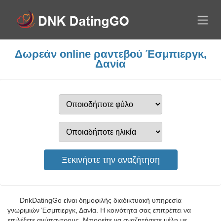
Δωρεάν online ραντεβού Έσμπιεργκ,
Δανία
DnkDatingGo είναι δημοφιλής διαδικτυακή υπηρεσία
γνωριμιών Έσμπιεργκ, Δανία. Η κοινότητα σας επιτρέπει να
επιλέξετε ανύπαντρους. Μπορείτε να αναζητήσετε μέλη με