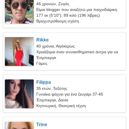
46 χρονών, Ζυγός
Είμαι blogger που αναζητώ μια παιχνιδιάρικη
γυναίκα
177 εκ (5'10"), 89 κιλό (196 λίβρες)
Βραχυπρόθεσμη σχέση
Rikke
40 χρόνια, Αιγόκερως
Χρειάζομαι έναν συναισθηματικό άντρα για να
κάνουμε σκι μαζί
Έσμπιεργκ
Γάμος
Filippa
35 ετών, Τοξότης
Γυναίκα ψάχνει για ένα ζευγάρι 37-45
Έσμπιεργκ, Δανία
Κηπουρική, Θεατρική τέχνη
Trine