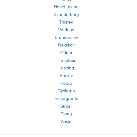
Hedehusene
Skanderborg
Thisted
Værløse
Bronderslev
Nakskov
Odder
Tranekær
Løsning
Haslev
Hobro
Gjellerup
Espergærde
Struer
Fløng
Δανία