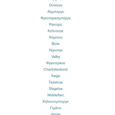
Οντένσε
Άλμποργκ
Φρεντερικσμπέργκ
Ράντερς
Κόλντινγκ
Χόρσενς
Βέιλε
Χέρνινγκ
Valby
Φρεντερίκια
Charlottenlund
Køge
Taastrup
Slagelse
Middelfart
Κάλουντμποργκ
Γκρένο
Varde