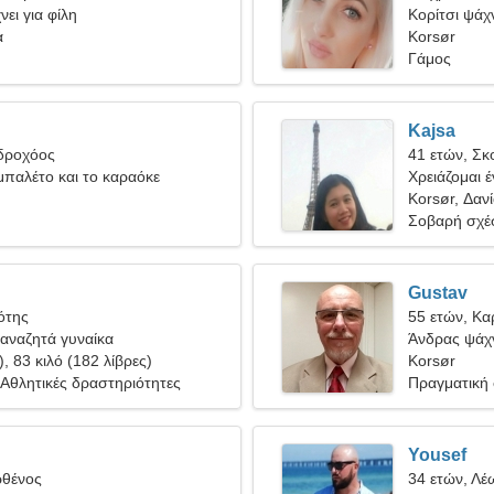
ει για φίλη
Κορίτσι ψάχν
α
Korsør
Γάμος
Kajsa
Υδροχόος
41 ετών, Σκ
μπαλέτο και το καραόκε
Χρειάζομαι 
ρομαντισμό
Korsør, Δαν
Σοβαρή σχέ
Gustav
ότης
55 ετών, Κα
αναζητά γυναίκα
Άνδρας ψάχν
), 83 κιλό (182 λίβρες)
Korsør
Αθλητικές δραστηριότητες
Πραγματική
Yousef
ρθένος
34 ετών, Λέ