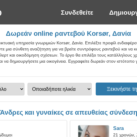
Συνδεθείτε
Δημιουρ
Δωρεάν online ραντεβού Korsør, Δανία
ικτυακή υπηρεσία γνωριμιών Korsør, Δανία. Επιλέξτε προφίλ ενδιαφέρο
τε μια σύνθετη αναζήτηση για να βρείτε συντρόφους ραντεβού και να κ
λερτ και οικοδόμηση σχέσεων. Το έργο θα επιλέξει τους κατάλληλους χ
και να δημιουργήσετε μια οικογένεια. Εγγραφείτε δωρεάν στον ιστότοπο 
Άνδρες και γυναίκες σε απευθείας σύνδεσ
Sara
ίδυμοι
21 χρονών,