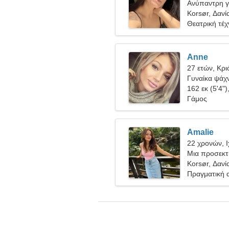
Ανύπαντρη γ
Korsør, Δανί
Θεατρική τέχ
Anne
27 ετών, Κρι
Γυναίκα ψάχν
162 εκ (5'4")
Γάμος
Amalie
22 χρονών, 
Μια προσεκτι
μόνιμη σχέσ
Korsør, Δανί
Πραγματική 