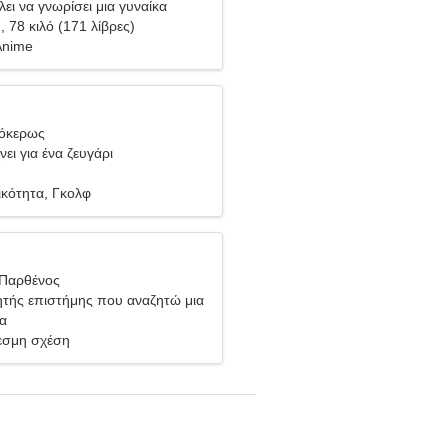
ει να γνωρίσει μια γυναίκα
), 78 κιλό (171 λίβρες)
Anime
γόκερως
ει για ένα ζευγάρι
ικότητα, Γκολφ
 Παρθένος
ητής επιστήμης που αναζητώ μια
γυναίκα
ία
σμη σχέση