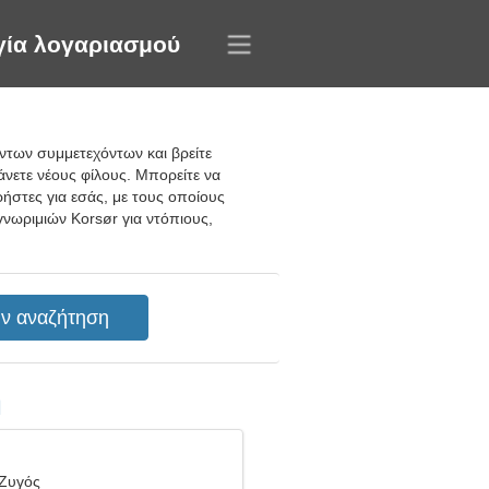
γία λογαριασμού
ντων συμμετεχόντων και βρείτε
άνετε νέους φίλους. Μπορείτε να
ρήστες για εσάς, με τους οποίους
γνωριμιών Korsør για ντόπιους,
η
 Ζυγός