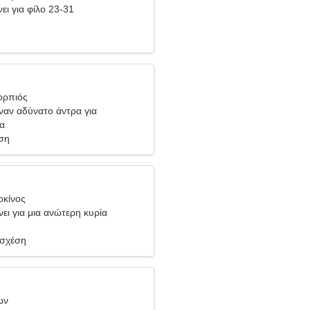
ει για φίλο 23-31
ορπιός
έναν αδύνατο άντρα για
ία
ση
ρκίνος
ει για μια ανώτερη κυρία
 σχέση
ων