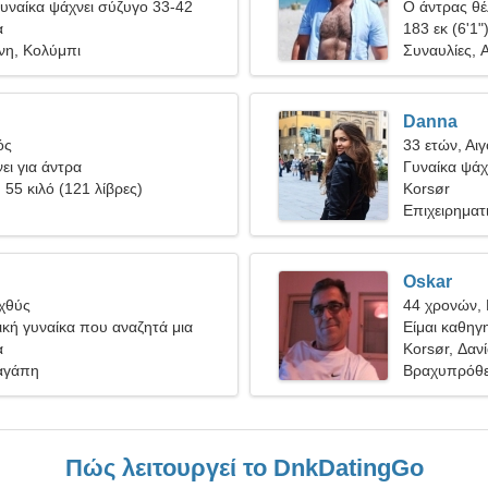
υναίκα ψάχνει σύζυγο 33-42
Ο άντρας θέλ
α
183 εκ (6'1"
νη, Κολύμπι
Συναυλίες, 
Danna
ός
33 ετών, Αι
ει για άντρα
Γυναίκα ψάχν
, 55 κιλό (121 λίβρες)
Korsør
Επιχειρηματ
Oskar
Ιχθύς
44 χρονών,
κή γυναίκα που αναζητά μια
Είμαι καθηγ
η
α
ονειροπόλα 
Korsør, Δαν
αγάπη
Βραχυπρόθε
Πώς λειτουργεί το DnkDatingGo