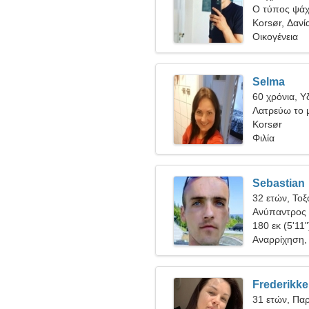
Ο τύπος ψάχν
Korsør, Δανί
Οικογένεια
Selma
60 χρόνια, 
Λατρεύω το 
Korsør
Φιλία
Sebastian
32 ετών, Τοξ
Ανύπαντρος 
180 εκ (5'11"
Αναρρίχηση, 
Frederikke
31 ετών, Πα